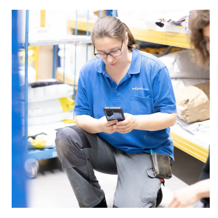
henprozessionsspinner Bekämpfung
ädlingsbekämpfung?
Schädlingsbekämpfung heute: Ein techn
rbestimmung