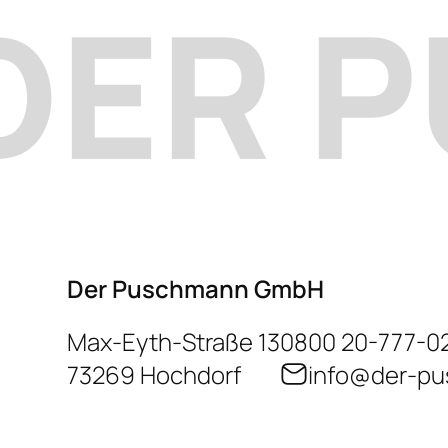
DER 
Schrimpf hat sich Zeit genommen,
unsere Situation zu verstehen und
uns erste Hinweise gegeben. Beim
anschließenden Vor-Ort-Termin
wurden wir dann wirklich
hervorragend aufgeklärt. Herr
Schrimpf hat alles sehr verständlich
erklärt, mögliche Ursachen
erläutert und mit uns gemeinsam
Der Puschmann GmbH
die nächsten sinnvollen Schritte
Max-Eyth-Straße 13
0800 20-777-0
besprochen. Man merkt sofort,
73269 Hochdorf
info@der-p
dass hier viel Erfahrung und
Fachwissen vorhanden ist. Alles in