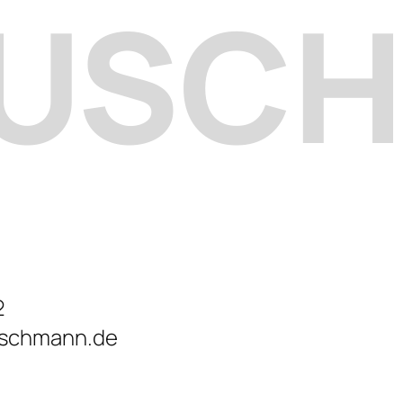
PUSC
2
uschmann.de