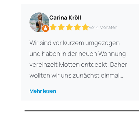
Carina Kröll
vor 4 Monaten
Wir sind vor kurzem umgezogen
und haben in der neuen Wohnung
vereinzelt Motten entdeckt. Daher
wollten wir uns zunächst einmal
beraten lassen, was man in so
Mehr lesen
einem Fall am besten tun sollte.
Bereits beim ersten Kontakt haben
wir eine sehr freundliche und
hilfreiche Auskunft erhalten. Herr