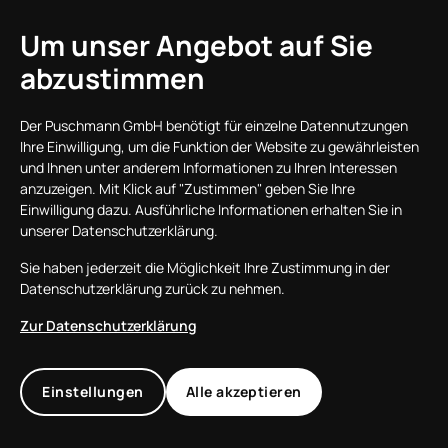
Vertrages / Löschen des Benutzerkontos
erfolgt eine weitere Speicherung Ihrer Daten
Um unser Angebot auf Sie
nur, sofern gesetzliche
abzustimmen
Aufbewahrungspflichten (z.B. Steuer- und
Handelsrecht) bestehen.
Der Puschmann GmbH benötigt für einzelne Datennutzungen
Ihre Einwilligung, um die Funktion der Website zu gewährleisten
Zusätzliche Informationen, die Sie uns auf
und Ihnen unter anderem Informationen zu Ihren Interessen
anzuzeigen. Mit Klick auf "Zustimmen" geben Sie Ihre
Grundlage Ihrer Einwilligung bereitstellen,
Einwilligung dazu. Ausführliche Informationen erhalten Sie in
werden nur solange gespeichert, bis Sie Ihre
unserer Datenschutzerklärung.
Einwilligung durch Deaktivierung der
Sie haben jederzeit die Möglichkeit Ihre Zustimmung in der
Funktionen / durch Löschen der Daten
Datenschutzerklärung zurück zu nehmen.
widerrufen, längstens jedoch bis zum Ende
Zur Datenschutzerklärung
des Vertrages, dem die Bereitstellung des
Benutzerkontos zugrundeliegt.
Einstellungen
Alle akzeptieren
Google API