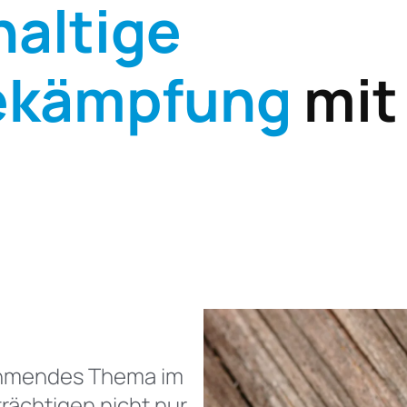
altige
ekämpfung
mit
ehmendes Thema im
rächtigen nicht nur