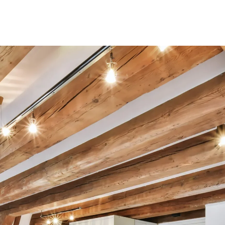
Eic
Tie