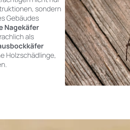
truktionen, sondern
nes Gebäudes
e Nagekäfer
achlich als
ausbockkäfer
he Holzschädlinge,
en.