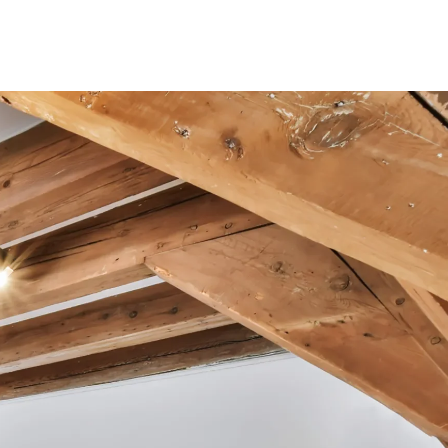
henprozessionsspinner Bekämpfung
rbestimmung