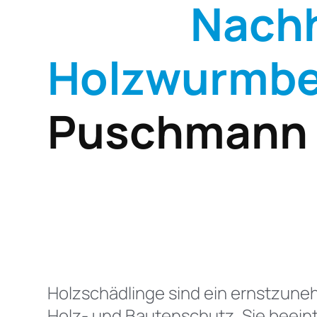
Nachh
Holzwurmb
Puschmann
Holzschädlinge sind ein ernstzun
Holz- und Bautenschutz. Sie beeint