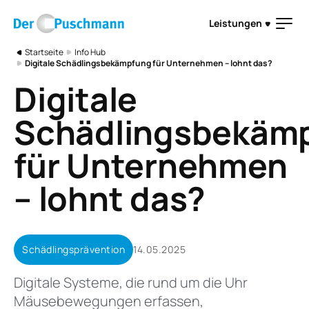
Direkt zum Inhalt
Leistungen
Pfadnavigation
Startseite
Info Hub
Digitale Schädlingsbekämpfung für Unternehmen – lohnt das?
Digitale
Schädlingsbekäm
für Unternehmen
– lohnt das?
Schädlingsprävention
14.05.2025
Digitale Systeme, die rund um die Uhr
Mäusebewegungen erfassen,