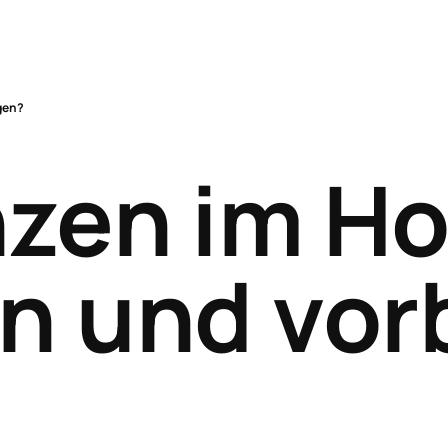
on
gen?
n
S
H
zen im Ho
n und vo
Sch
Hol
Sch
Sch
Vor
Kla
Bet
Wüh